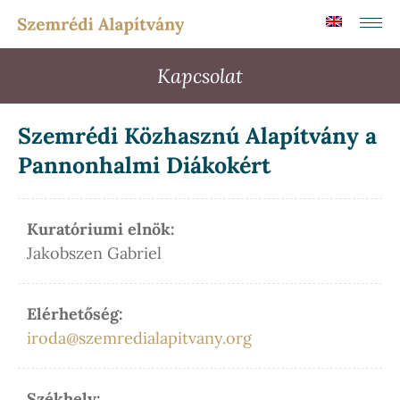
Kapcsolat
Szemrédi Közhasznú Alapítvány a
Pannonhalmi Diákokért
Kuratóriumi elnök:
Jakobszen Gabriel
Elérhetőség:
iroda@szemredialapitvany.org
Székhely: