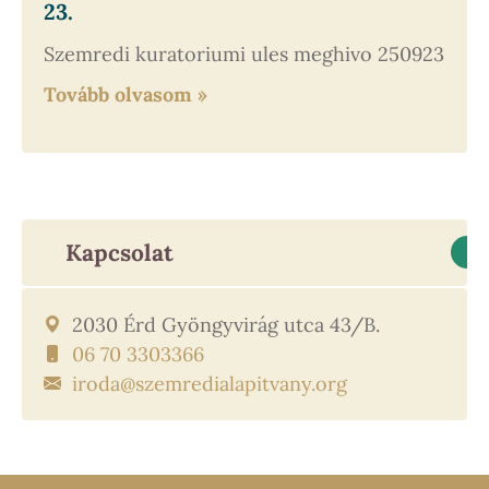
23.
Szemredi kuratoriumi ules meghivo 250923
Tovább olvasom
»
Kapcsolat
2030 Érd Gyöngyvirág utca 43/B.
06 70 3303366
iroda@szemredialapitvany.org