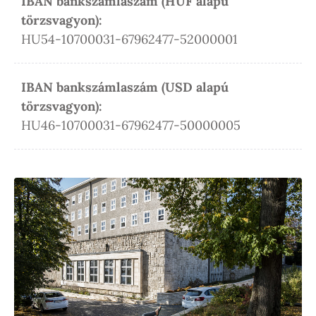
IBAN bankszámlaszám (HUF alapú
törzsvagyon):
HU54-10700031-67962477-52000001
IBAN bankszámlaszám (USD alapú
törzsvagyon):
HU46-10700031-67962477-50000005